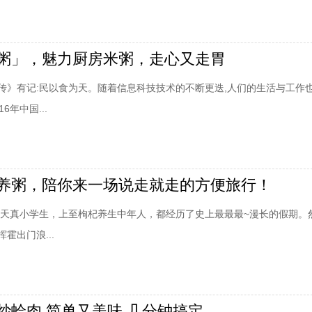
粥」，魅力厨房米粥，走心又走胃
传》有记:民以食为天。随着信息科技技术的不断更迭,人们的生活与工作
6年中国...
养粥，陪你来一场说走就走的方便旅行！
懵懂天真小学生，上至枸杞养生中年人，都经历了史上最最最~漫长的假期。
霍出门浪...
炒蛤肉 简单又美味 几分钟搞定