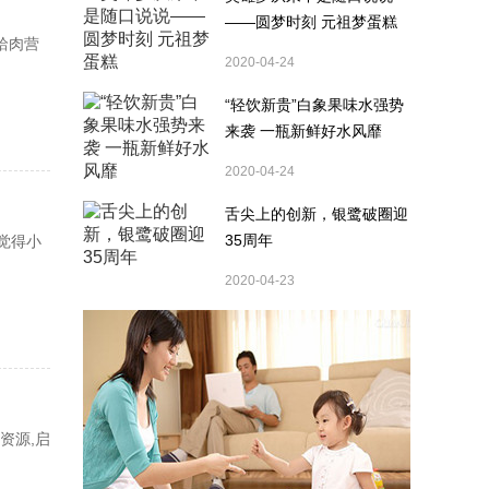
——圆梦时刻 元祖梦蛋糕
蛤肉营
2020-04-24
“轻饮新贵”白象果味水强势
来袭 一瓶新鲜好水风靡
2020-04-24
舌尖上的创新，银鹭破圈迎
35周年
觉得小
2020-04-23
资源,启