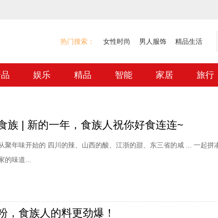
热门搜索：
女性时尚
男人服饰
精品生活
奢品
娱乐
精品
智能
家居
旅行
食族 | 新的一年，食族人祝你好食连连~
聚年味开始的 四川的辣、山西的酸、江浙的甜、东三省的咸 ... 一起拼
的味道...
粉，食族人的料更劲爆！