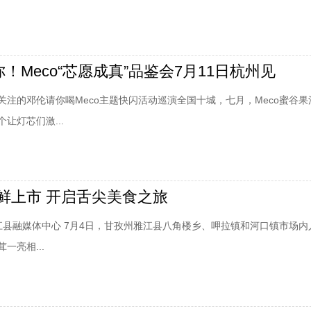
你！Meco“芯愿成真”品鉴会7月11日杭州见
关注的邓伦请你喝Meco主题快闪活动巡演全国十城，七月，Meco蜜谷果
让灯芯们激...
鲜上市 开启舌尖美食之旅
雅江县融媒体中心 7月4日，甘孜州雅江县八角楼乡、呷拉镇和河口镇市场内
一亮相...