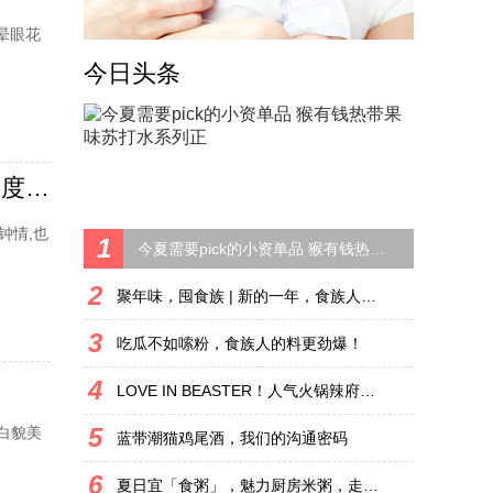
晕眼花
今日头条
LOVE IN BEASTER！人气火锅辣府携手潮牌BEASTER共度七夕！
钟情,也
1
今夏需要pick的小资单品 猴有钱热带果味苏打水系列正
2
聚年味，囤食族 | 新的一年，食族人祝你好食连连~
3
吃瓜不如嗦粉，食族人的料更劲爆！
4
LOVE IN BEASTER！人气火锅辣府携手潮牌BEASTER共度七夕！
5
白貌美
蓝带潮猫鸡尾酒，我们的沟通密码
6
夏日宜「食粥」，魅力厨房米粥，走心又走胃