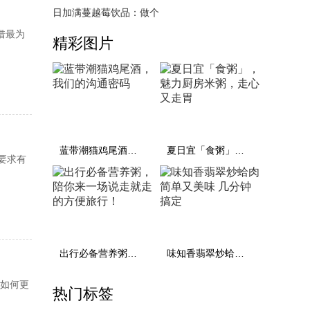
日加满蔓越莓饮品：做个
借最为
精彩图片
蓝带潮猫鸡尾酒，我们的沟通密码
夏日宜「食粥」，魅力厨房米粥，走心又走胃
要求有
出行必备营养粥，陪你来一场说走就走的方便旅行！
味知香翡翠炒蛤肉 简单又美味 几分钟搞定
啡如何更
热门标签