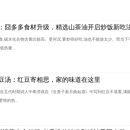
：囧多多食材升级，精选山茶油开启炒饭新吃
食,碳水化合物含量比较高。更何况,要炒得好吃,油也不能放太少。而当下
热量...
豆汤：红豆寄相思，家的味道在这里
早在五代时期词人牛希济就在《生查子新月曲如眉》中写到红豆不堪看,满
情的热...