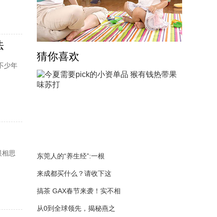
法
猜你喜欢
不少年
眼相思
东莞人的“养生经”:一根
来成都买什么？请收下这
搞茶 GAX春节来袭！实不相
从0到全球领先，揭秘燕之