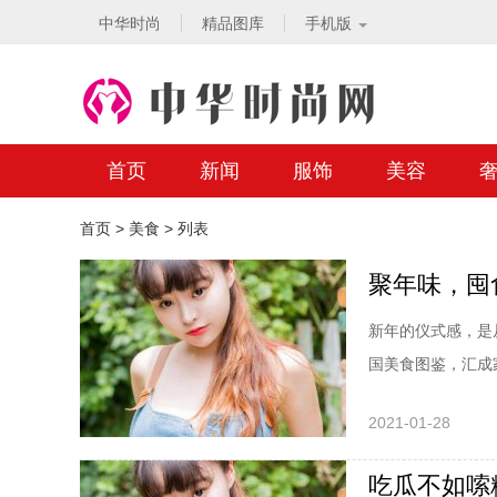
中华时尚
精品图库
手机版
首页
新闻
服饰
美容
首页
>
美食
> 列表
聚年味，囤
新年的仪式感，是从
国美食图鉴，汇成家
2021-01-28
吃瓜不如嗦