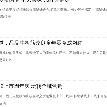
的这道美食就是味知香翡翠炒蛤肉,简单又美味,几分钟轻松搞定。 翡翠炒
选辽宁...
道，品品牛板筋改良童年零食成网红
可或缺的重头戏，是萦绕不去的童年美好回忆。不知道为什么，现在总是
最好吃...
12上市周年庆 玩转全域营销
零食第一股三只松鼠为庆祝在深交所创业板上市一周年,特发动线上、线下全域
动。...