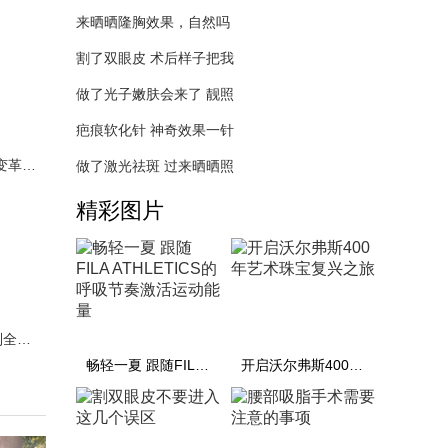
来晒晒隆胸效果，自然吗
割了双眼皮 术后样子把我
做了光子嫩肤会来了 靓照
疤痕软化针 神奇效果一针
彩妆行业历经“绿色”大变革 丛林传说彩妆带来无限
做了激光祛斑 过来晒晒照
精彩图片
SKECHERS BOBS系列全新上市 ——萌“帆”你心，与萌宠同
畅轻一夏 跟随FILA ATHLETICS的呼吸节奏激活运动能量
开启沃尔弗斯400年艺术珠宝复兴之旅