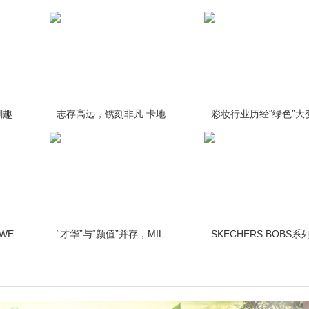
#盛夏幻游#,解锁夏日潮趣异想 PUMA 2020全新夏季系列炙
志存高远，镌刻非凡 卡地亚全新SANTOS-DUMONT镌刻限量版
疫情之下的生活趋势，WE为家居更懂你
“才华”与“颜值”并存，MIL彩妆的内外兼修之道