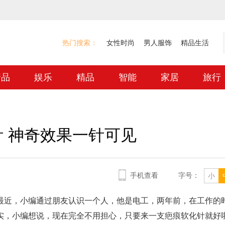
热门搜索：
女性时尚
男人服饰
精品生活
奢品
娱乐
精品
智能
家居
旅行
 神奇效果一针可见
手机查看
字号：
小
最近，小编通过朋友认识一个人，他是电工，两年前，在工作的
实，小编想说，现在完全不用担心，只要来一支疤痕软化针就好啦