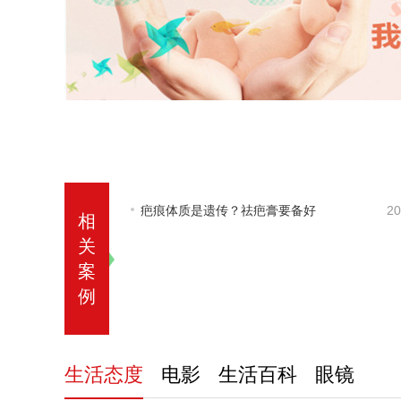
疤痕体质是遗传？祛疤膏要备好
20
相
关
案
例
生活态度
电影
生活百科
眼镜