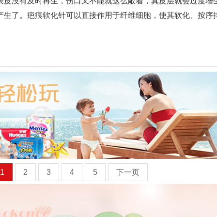
表皮没有及时再生，伤口又不能就这么敞着，真皮层就会过度增
产生了。疤痕软化针可以直接作用于纤维细胞，使其软化、按序
1
2
3
4
5
下一页