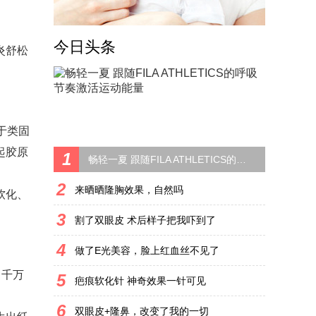
今日头条
炎舒松
于类固
起胶原
1
畅轻一夏 跟随FILA ATHLETICS的呼吸节奏激活运动能量
2
来晒晒隆胸效果，自然吗
软化、
3
割了双眼皮 术后样子把我吓到了
4
做了E光美容，脸上红血丝不见了
，千万
5
疤痕软化针 神奇效果一针可见
6
双眼皮+隆鼻，改变了我的一切