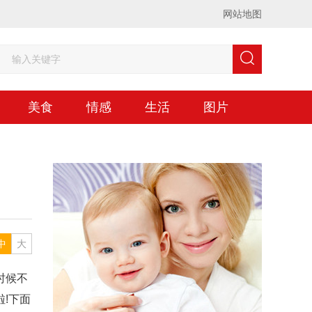
网站地图
美食
情感
生活
图片
中
大
时候不
!下面